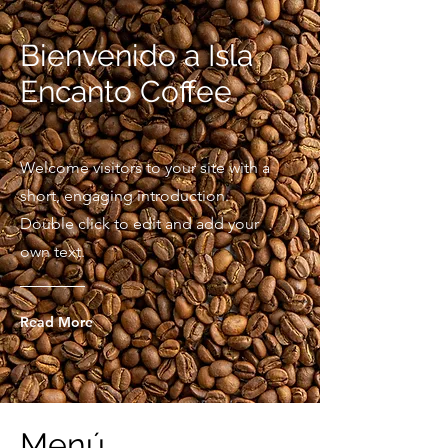
Bienvenido a Isla
Encanto Coffee
Welcome visitors to your site with a
short, engaging introduction.
Double click to edit and add your
own text.
Read More
Menú