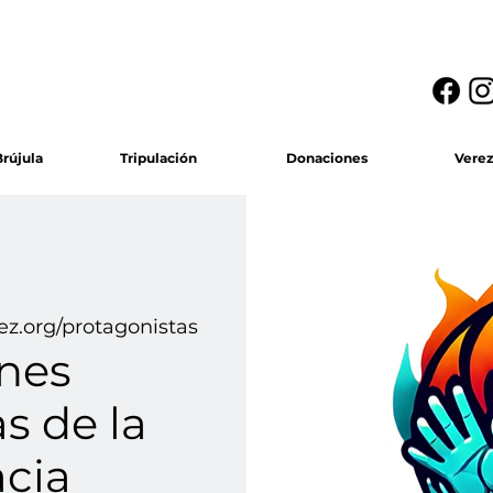
rújula
Tripulación
Donaciones
Vere
ez.org/protagonistas
ones
s de la
cia