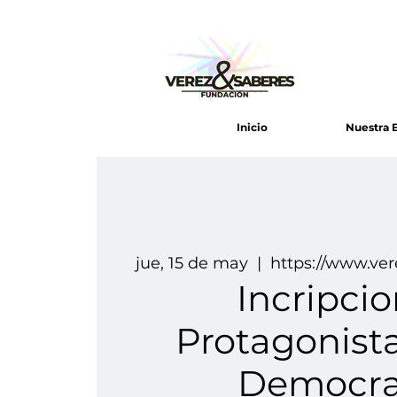
Inicio
Nuestra B
jue, 15 de may
  |  
https://www.ver
Incripci
Protagonista
Democra