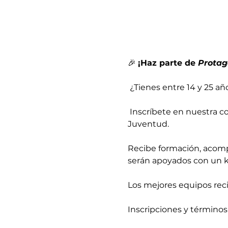
🎉 
¡Haz parte de 
Protag
 ¿Tienes entre 14 y 25 
 Inscríbete en nuestra convocatoria nacional para jóvenes que quieran postularse a los Consejos de 
Juventud. 
Recibe formación, acomp
serán apoyados con un ki
Los mejores equipos reci
Inscripciones y términos 