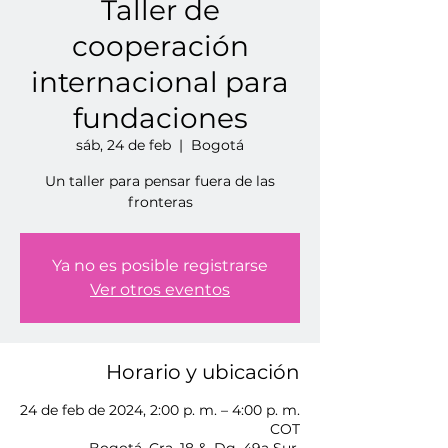
Taller de
cooperación
internacional para
fundaciones
sáb, 24 de feb
  |  
Bogotá
Un taller para pensar fuera de las
fronteras
Ya no es posible registrarse
Ver otros eventos
Horario y ubicación
24 de feb de 2024, 2:00 p. m. – 4:00 p. m.
COT
Bogotá, Cra. 18 &, Dg. 49a Sur,